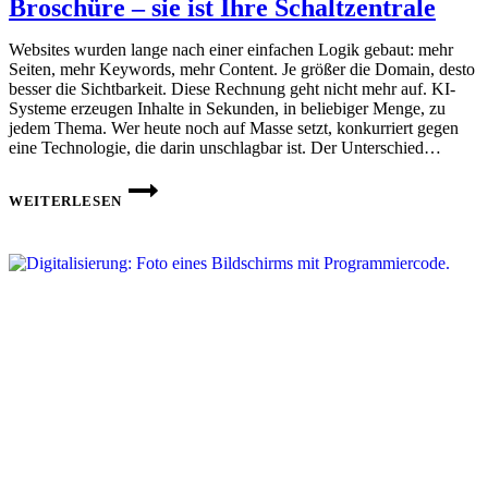
Broschüre – sie ist Ihre Schaltzentrale
Websites wurden lange nach einer einfachen Logik gebaut: mehr
Seiten, mehr Keywords, mehr Content. Je größer die Domain, desto
besser die Sichtbarkeit. Diese Rechnung geht nicht mehr auf. KI-
Systeme erzeugen Inhalte in Sekunden, in beliebiger Menge, zu
jedem Thema. Wer heute noch auf Masse setzt, konkurriert gegen
eine Technologie, die darin unschlagbar ist. Der Unterschied…
DIE
WEBSITE
WEITERLESEN
DER
ZUKUNFT
IST
KEINE
BROSCHÜRE
–
SIE
IST
IHRE
SCHALTZENTRALE